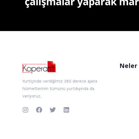
çalışmalar yaparak marka
Neler
Yurtiçinde verdiğimiz 360 derece ajans
hizmetlerinin tümünü yurtdışında da
veriyoruz.