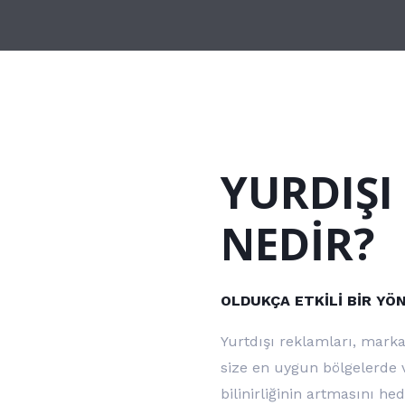
YURDIŞI
NEDİR?
OLDUKÇA ETKİLİ BİR Y
Yurtdışı reklamları, markan
size en uygun bölgelerde
bilinirliğinin artmasını he