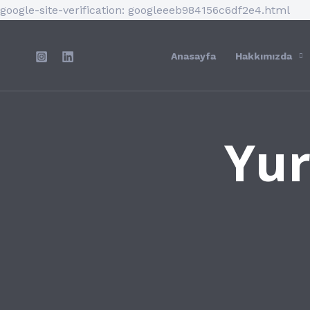
İçer
google-site-verification: googleeeb984156c6df2e4.html
atla
Anasayfa
Hakkımızda
Yur