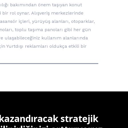
ıcılığı bakımından önem taşıyan konut
bir rol oynar. Alışveriş merkezlerinde
sansör içleri, yürüyüş alanları, otoparklar,
panoları, toplu taşıma panoları gibi her gün
ere ulaşabileceğiniz kullanım alanlarında
n Yurtdışı reklamları oldukça etkili bir
 kazandıracak stratejik