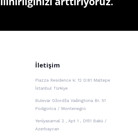
nirliğinizi arttırıyoruz.
İletişim
Piazza Residence k: 12 D:81 Maltepe
İstanbul Türkiye
Bulevar Džordža Vašingtona Br. 51
Podgorica / Montenegro
Yeni̇yasamal 2 , Apt 1 , D151 Bakü /
Azerbaycan