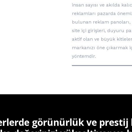
insan sayısı ve akılda kal
reklamları pazarda önemli 
bulunan reklam panoları, a
site içi girişleri, duyuru 
aktif olan ve büyük kitlel
markanızı öne çıkarmak içi
yöntemdir.
rlerde görünürlük ve prestij